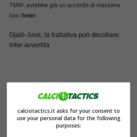
TMW
, avrebbe già un accordo di massima
con l’
Inter
.
Djalò-Juve, la trattativa può decollare:
Inter avvertita
calciotactics.it asks for your consent to
use your personal data for the following
purposes: