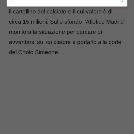
bianconera disposta ad acquistare a gennaio
il cartellino del calciatore il cui valore è di
circa 15 milioni. Sullo sfondo l’Atletico Madrid
monitora la situazione per cercare di
avventarsi sul calciatore e portarlo alla corte
del Cholo Simeone.