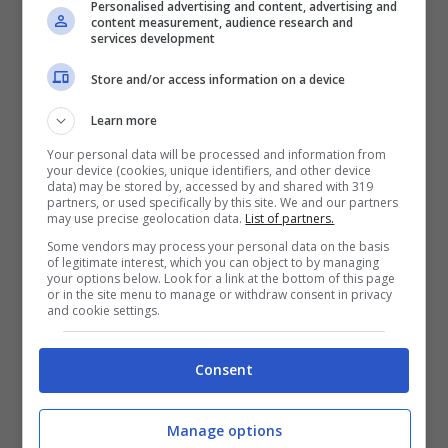
Personalised advertising and content, advertising and
La Juventus vuole contendersi
Djalò
con
content measurement, audience research and
services development
l’Inter fino all’ultimo e Giuntoli vorrebbe
Store and/or access information on a device
affondare il colpo già a gennaio. Il difensore
del Lille sembrerebbe essersi ripreso dopo il
Learn more
grave infortunio che l’ha visto coinvolto lo
Your personal data will be processed and information from
your device (cookies, unique identifiers, and other device
scorso marzo:
rottura del legamento
data) may be stored by, accessed by and shared with 319
partners, or used specifically by this site. We and our partners
crociato
. Il suo contratto andrà in
scadenza
may use precise geolocation data.
List of partners.
Some vendors may process your personal data on the basis
il
30 giugno 2024
e i bianconeri vorrebbero
of legitimate interest, which you can object to by managing
your options below. Look for a link at the bottom of this page
soffiarlo all’Inter che avrebbe già un accordo
or in the site menu to manage or withdraw consent in privacy
and cookie settings.
per giugno con il centrale portoghese.
Consent
Al Lille, consapevole che perderà il classe
2000, converrebbe cederlo alla società
Manage options