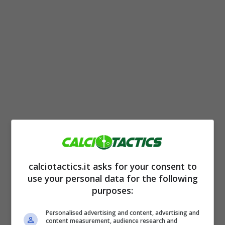
La Lazio (e i suoi tifosi) sono stati puniti per
uno striscione esposto contro il Celtic nel
calciotactics.it asks for your consent to
corso della partita già citata. La UEFA dopo
use your personal data for the following
purposes:
aver esaminato attentamente il caso ha
deciso di infliggere una pena molto severa al
Personalised advertising and content, advertising and
content measurement, audience research and
club e ai suoi supporters. Come accennato,