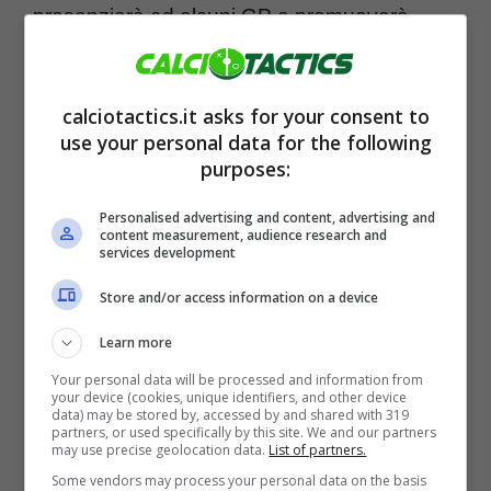
presenzierà ad alcuni GP e promuoverà
eventi collegati alla Formula 1 con la sua fan
base sui social, in una sorta di crossover tra
calciotactics.it asks for your consent to
tennis e F1 stessa.
use your personal data for the following
purposes:
Personalised advertising and content, advertising and
content measurement, audience research and
services development
Store and/or access information on a device
Learn more
Your personal data will be processed and information from
your device (cookies, unique identifiers, and other device
data) may be stored by, accessed by and shared with 319
partners, or used specifically by this site. We and our partners
may use precise geolocation data.
List of partners.
Some vendors may process your personal data on the basis