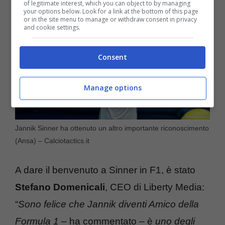
of legitimate interest, which you can object to by managing
your options below. Look for a link at the bottom of this page
or in the site menu to manage or withdraw consent in privacy
and cookie settings.
Consent
Manage options
Jannik Sinner ha ottenuto un altro importante riconoscimento
(Ansa) – Calciotactics.it
A dare il benvenuto a Sinner in F1, è stato
Stefano Domenicali
, CEO di Liberty Media:
“
Sono felice che Jannik diventi Amico della
Formula 1
– ha commentato – è
uno degli