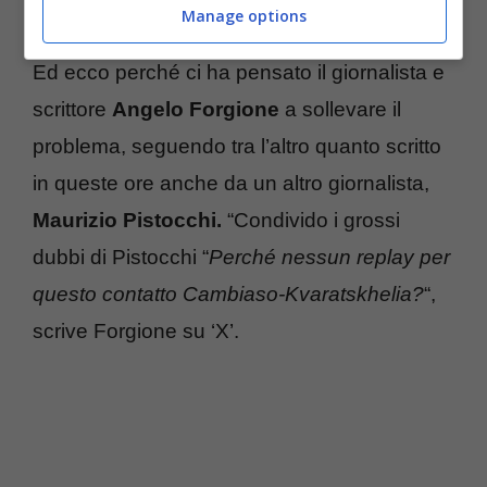
sentenza definitiva sulla questione.
Manage options
Ed ecco perché ci ha pensato il giornalista e
scrittore
Angelo Forgione
a sollevare il
problema, seguendo tra l’altro quanto scritto
in queste ore anche da un altro giornalista,
Maurizio Pistocchi.
“Condivido i grossi
dubbi di Pistocchi “
Perché nessun replay per
questo contatto Cambiaso-Kvaratskhelia?
“,
scrive Forgione su ‘X’.