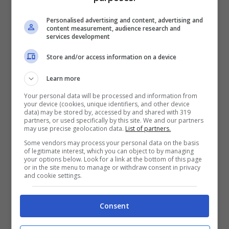
Juventus che, a quanto pare, non sarebbe
Personalised advertising and content, advertising and
stato bene analizzato nemmeno all’interno
content measurement, audience research and
services development
della telecronaca televisiva, visto che
Store and/or access information on a device
mancherebbe un replay accurato di quanto
accaduto. Stiamo parlando di un contatto tra
Learn more
Andrea Cambiaso e Kvicha Kvaratskhelia
,
Your personal data will be processed and information from
your device (cookies, unique identifiers, and other device
avvenuto proprio nell’area bianconera.
data) may be stored by, accessed by and shared with 319
partners, or used specifically by this site. We and our partners
may use precise geolocation data.
List of partners.
Some vendors may process your personal data on the basis
I due finiscono rovinosamente a terra
, con
of legitimate interest, which you can object to by managing
your options below. Look for a link at the bottom of this page
l’attaccante del Napoli che sembra quasi
or in the site menu to manage or withdraw consent in privacy
and cookie settings.
trascinato dal suo avversario. Sembra,
ovviamente, perché le immagini non risultato
Consent
essere chiare al punto da emettere una