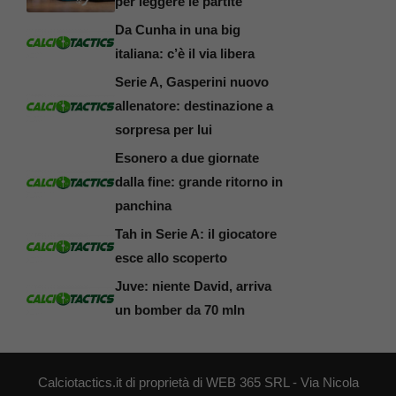
per leggere le partite
Da Cunha in una big
italiana: c’è il via libera
Serie A, Gasperini nuovo
allenatore: destinazione a
sorpresa per lui
Esonero a due giornate
dalla fine: grande ritorno in
panchina
Tah in Serie A: il giocatore
esce allo scoperto
Juve: niente David, arriva
un bomber da 70 mln
Calciotactics.it di proprietà di WEB 365 SRL - Via Nicola