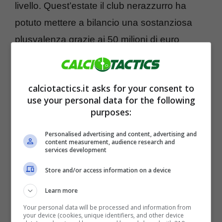
livello. Quest’estate il club nerazzurro ha
potuto mettere a bilancio una sostanziosa
plusvalenza grazie ai 50 milioni di euro
ricavati dalla cessione di
André Onana
al
Manchester United – dove non sta avendo lo
calciotactics.it asks for your consent to
stesso rendimento in maglia nerazzurra –
use your personal data for the following
con l’ex numero 1 interista che è stato
purposes:
sostituito con l’esperto
Yann Sommer
che
Personalised advertising and content, advertising and
non lo sta facendo rimpiangere.
content measurement, audience research and
services development
Store and/or access information on a device
Orbene, altri nerazzurri potrebbero
condividere la stessa sorte del numero 1
Learn more
camerunense. Nello specifico,
Denzel
Your personal data will be processed and information from
your device (cookies, unique identifiers, and other device