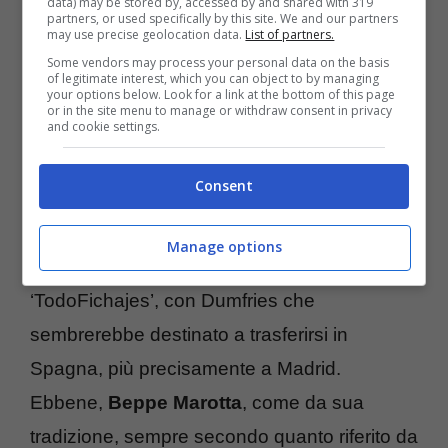
Dumfries
, tra i i più positivi in questa prima
data) may be stored by, accessed by and shared with 319
partners, or used specifically by this site. We and our partners
parte di stagione come attesta il suo score,
may use precise geolocation data.
List of partners.
Some vendors may process your personal data on the basis
fin qui 4 assist e 2 gol in 16 presenze
of legitimate interest, which you can object to by managing
your options below. Look for a link at the bottom of this page
complessive, nonostante un contratto in
or in the site menu to manage or withdraw consent in privacy
and cookie settings.
scadenza il
30 giugno 2025
, farebbe, infatti,
le valigie in caso arrivasse una congrua
Consent
offerta.
Manage options
Ed è proprio questo lo scenario delineato da
‘TodoFichajes’, con Dumfries che
sembrerebbe destinato a trasferirsi in
Spagna, più precisamente a Madrid.
Ebbene,
Beppe Marotta
, come da sua
tradizione, sempre secondo quanto riferito da