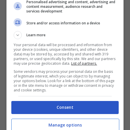
Personalised advertising and content, advertising and
content measurement, audience research and
services development
Store and/or access information on a device
Altro guaio in Spagna in casa del Barcellona:
i blaugrana dovranno infatti rinunciare al
Learn more
portiere Marc-André Ter Stegen. Da qualche
Your personal data will be processed and information from
your device (cookies, unique identifiers, and other device
anno uno dei migliori calciatori del club
data) may be stored by, accessed by and shared with 319
partners, or used specifically by this site. We and our partners
costretto a saltare le ultime gare a causa di
may use precise geolocation data.
List of partners.
Some vendors may process your personal data on the basis
un
grave infortunio alla schiena
. Una delle
of legitimate interest, which you can object to by managing
your options below. Look for a link at the bottom of this page
zone più delicate, specialmente per un
or in the site menu to manage or withdraw consent in privacy
and cookie settings.
portiere.
Consent
Ad annunciare il suo stop fino a data da
destinarsi è stato lo stesso club catalano che
Manage options