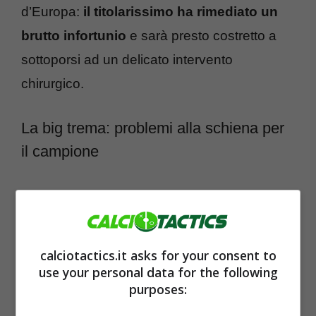
d’Europa:
il titolarissimo ha rimediato un
brutto infortunio
e sarà presto costretto a
sottoporsi ad un delicato intervento
chirurgico.
La big trema: problemi alla schiena per
il campione
calciotactics.it asks for your consent to
use your personal data for the following
purposes: