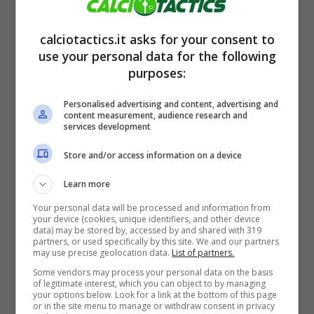
calciotactics.it asks for your consent to
use your personal data for the following
purposes:
Personalised advertising and content, advertising and
content measurement, audience research and
services development
Classe 1965
, è il responsabile di tutte le
Store and/or access information on a device
attività aziendali che l’Inter effettua. Ha
Learn more
avviato la sua carriera lavorando per una
Your personal data will be processed and information from
società di consulenze, per poi sbarcare il
your device (cookies, unique identifiers, and other device
data) may be stored by, accessed by and shared with 319
lunario unendosi al marchio sportivo
Puma
.
partners, or used specifically by this site. We and our partners
may use precise geolocation data.
List of partners.
Ma la chiamata definitiva dell’Inter gli ha
Some vendors may process your personal data on the basis
totalmente cambiato la vita.
of legitimate interest, which you can object to by managing
your options below. Look for a link at the bottom of this page
or in the site menu to manage or withdraw consent in privacy