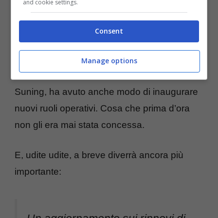
and cookie settings.
Si tratta di una figura molto esperta dal punto
di vista finanziario, e che per via del suo
Consent
background professionale può ricoprire in
maniera eccellente il ruolo di “advisor” per la
Manage options
società. Nel 2015, con lo sbarco della
Suning, ha avuto anche modo di inaugurare
nuovi ruoli operativi. Cosa che prima d’ora
non gli era mai stata concessa.
E, udite udite, a breve diverrà ancora più
importante:
Un aggiornamento sui rinnovi di