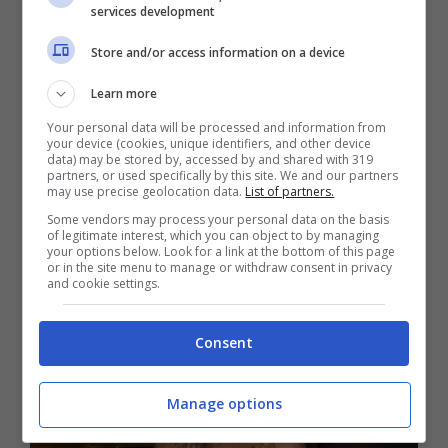
eccome e sedurre per lei è un gioco. Ancora
services development
una volta infatti, con un nuovo post di poche
Store and/or access information on a device
ore fa ha lasciato tutti a bocca aperta grazie
Learn more
alle sue curve che davvero, non cambiano
Your personal data will be processed and information from
your device (cookies, unique identifiers, and other device
mai. Forma fisica pazzesca, vestito
data) may be stored by, accessed by and shared with 319
partners, or used specifically by this site. We and our partners
cortissimo ed aderente e si può scattare. La
may use precise geolocation data.
List of partners.
foto però non è certo per deboli di cuore ed
Some vendors may process your personal data on the basis
of legitimate interest, which you can object to by managing
anzi, andrebbe aperta con assoluta cautela.
your options below. Look for a link at the bottom of this page
or in the site menu to manage or withdraw consent in privacy
and cookie settings.
Consent
Manage options