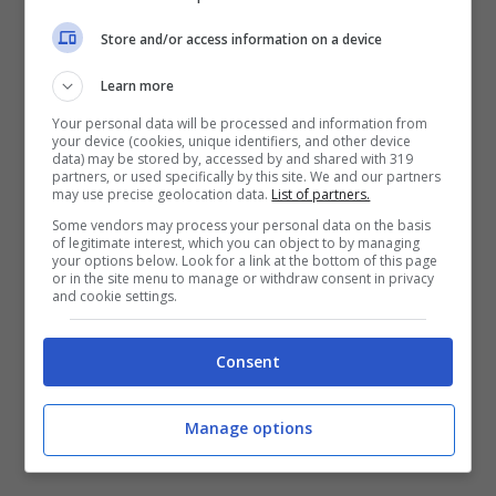
due principali antagoniste dei rossoneri, la
Juventus
e l’
Inter
.
Store and/or access information on a device
Learn more
Entrambe le squadre vorrebbero arricchire la
Your personal data will be processed and information from
your device (cookies, unique identifiers, and other device
loro rosa con un calciatore come
Kadioglu
,
data) may be stored by, accessed by and shared with 319
partners, or used specifically by this site. We and our partners
che negli ultimi anni ha dimostrato di valere
may use precise geolocation data.
List of partners.
una big europea. Corsa, grinta e grande
Some vendors may process your personal data on the basis
of legitimate interest, which you can object to by managing
senso della posizione: il terzino turco
your options below. Look for a link at the bottom of this page
or in the site menu to manage or withdraw consent in privacy
and cookie settings.
sarebbe un grande acquisto in prospettiva
considerando che ha ancora 24 anni.
Consent
Manage options