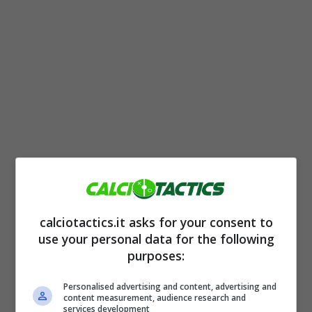
Il profilo di
Ferdi Kadioglu
, terzino classe 99′
in forza al
Fenerbahçe
, è stato accostato
alla Serie A pochi giorni fa: dalla Turchia
calciotactics.it asks for your consent to
use your personal data for the following
hanno fatto sapere che il
Milan
avrebbe fatto
purposes:
un sondaggio per mettere le mani sul turco.
Personalised advertising and content, advertising and
Tuttavia, sul terzino ci sarebbero anche le
content measurement, audience research and
services development