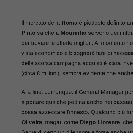
Il mercato della
Roma
è piuttosto definito a
Pinto
sa che a
Mourinho
servono dei rinfor
per trovare le offerte migliori. Al momento n
vista economico e bisognerà fare di necessit
della scorsa campagna acquisti è stata invest
(circa 8 milioni), sembra evidente che anche 
Alla fine, comunque, il General Manager por
a portare qualche pedina anche nei passati 
possa azzeccare l’innesto. Qualcuno più fun
Oliveira
, magari come
Diego Llorente
, che
Serve di certo un difensore e forse anche un