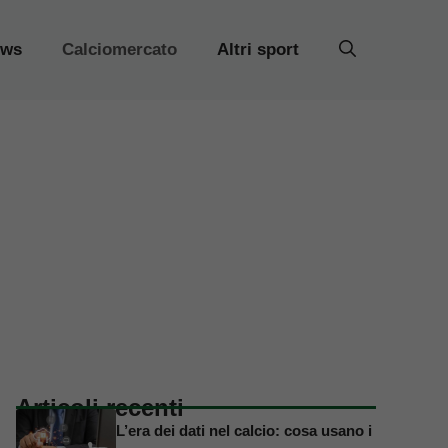
ews
Calciomercato
Altri sport
Articoli recenti
L’era dei dati nel calcio: cosa usano i