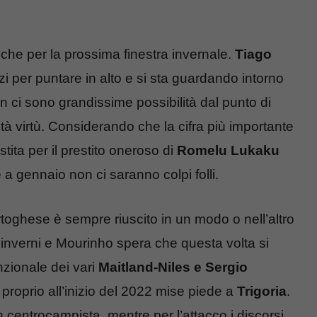
nche per la prossima finestra invernale.
Tiago
zi per puntare in alto e si sta guardando intorno
on ci sono grandissime possibilità dal punto di
à virtù. Considerando che la cifra più importante
ita per il prestito oneroso di
Romelu Lukaku
a gennaio non ci saranno colpi folli.
toghese è sempre riuscito in un modo o nell’altro
inverni e Mourinho spera che questa volta si
zionale dei vari
Maitland-Niles e Sergio
 proprio all’inizio del 2022 mise piede a
Trigoria
.
 centrocampista, mentre per l’attacco i discorsi